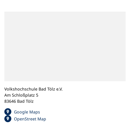
n
e
m
n
e
u
e
n
T
a
b
)
Volkshochschule Bad Tölz e.V.
Am Schloßplatz 5
83646 Bad Tölz
(
Google Maps
Ö
(
OpenStreet Map
f
Ö