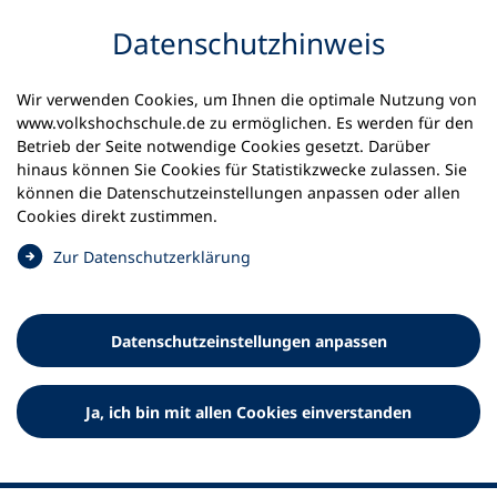
Inhalt anspringen
Datenschutz­hinweis
Startseite
Volkshochschulen und Kurse
Wir verwenden Cookies, um Ihnen die optimale Nutzung von
Meine vhs finden | vhs vor Ort
vhs in Bayern
www.volkshochschule.de zu ermöglichen. Es werden für den
vhs Bad Tölz
Betrieb der Seite notwendige Cookies gesetzt. Darüber
hinaus können Sie Cookies für Statistikzwecke zulassen. Sie
können die Datenschutz­einstellungen anpassen oder allen
Volkshochschule Bad Tölz e.V.
Cookies direkt zustimmen.
(
Zur Datenschutz­erklärung
Ö
f
f
Datenschutz­einstellungen anpassen
n
e
t
Ja, ich bin mit allen Cookies einverstanden
i
n
e
i