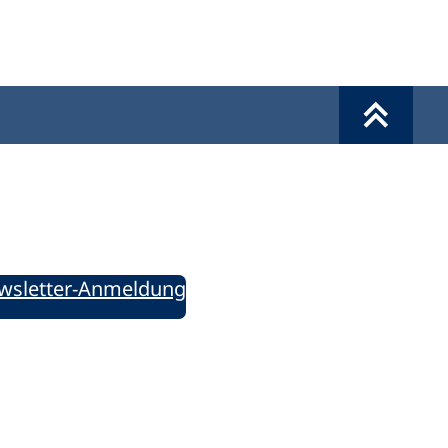
Werkzeuge
Sie informiert!
ung aktuell – Der bildungspolitische Newsletter
wsletter-Anmeldung
ie uns auf Social Media: