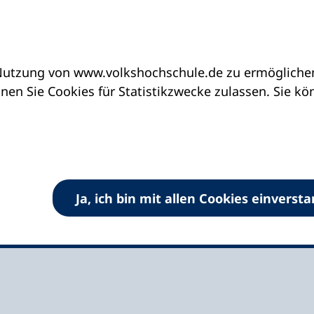
utzung von www.volkshochschule.de zu ermöglichen.
eine vhs finden | vhs vor Ort
vhs in Baden-Wür
en Sie Cookies für Statistikzwecke zulassen. Sie k
n-Baden e.V.
Ja, ich bin mit allen Cookies einverst