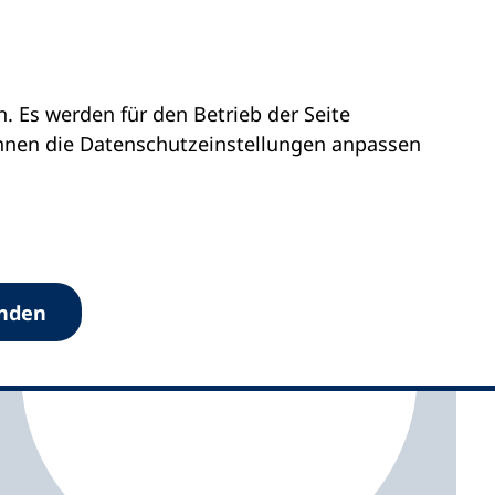
 Es werden für den Betrieb der Seite
ttemberg
vhs Baden-Baden
önnen die Datenschutz­einstellungen anpassen
anden