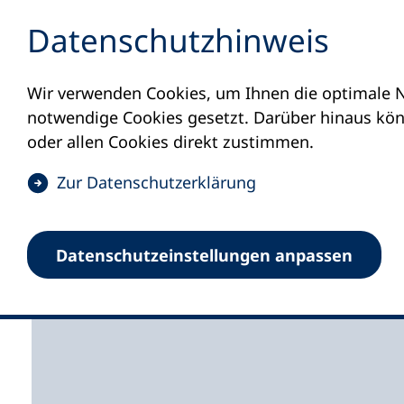
Inhalt anspringen
Datenschutz­hinweis
Wir verwenden Cookies, um Ihnen die optimale N
Startseite
Volkshochschulen und Kurse
M
notwendige Cookies gesetzt. Darüber hinaus könn
oder allen Cookies direkt zustimmen.
(
Zur Datenschutz­erklärung
Ö
f
Volkshochschule Bade
Datenschutz­einstellungen anpassen
f
n
e
t
i
n
e