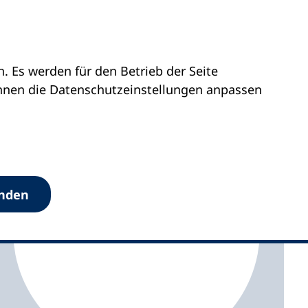
 Es werden für den Betrieb der Seite
olstein
vhs Barsbüttel
önnen die Datenschutz­einstellungen anpassen
anden