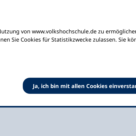
utzung von www.volkshochschule.de zu ermöglichen.
eine vhs finden | vhs vor Ort
vhs in Schleswig-H
en Sie Cookies für Statistikzwecke zulassen. Sie k
büttel
Ja, ich bin mit allen Cookies einverst