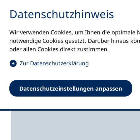
Inhalt anspringen
Datenschutz­hinweis
Wir verwenden Cookies, um Ihnen die optimale N
Startseite
Volkshochschulen und Kurse
M
notwendige Cookies gesetzt. Darüber hinaus könn
oder allen Cookies direkt zustimmen.
(
Zur Datenschutz­erklärung
Ö
f
Volkshochschule Bars
Datenschutz­einstellungen anpassen
f
n
e
t
i
n
e