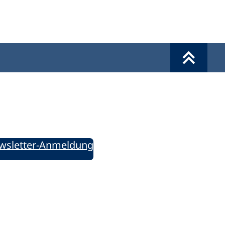
Werkzeuge
Sie informiert!
ung aktuell – Der bildungspolitische Newsletter
wsletter-Anmeldung
ie uns auf Social Media: