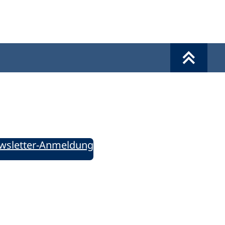
Werkzeuge
Sie informiert!
ung aktuell – Der bildungspolitische Newsletter
wsletter-Anmeldung
ie uns auf Social Media: