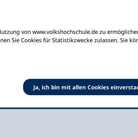
utzung von www.volkshochschule.de zu ermöglichen.
eine vhs finden | vhs vor Ort
vhs in Nordrhein-
en Sie Cookies für Statistikzwecke zulassen. Sie k
ckum-Wadersloh
Ja, ich bin mit allen Cookies einverst