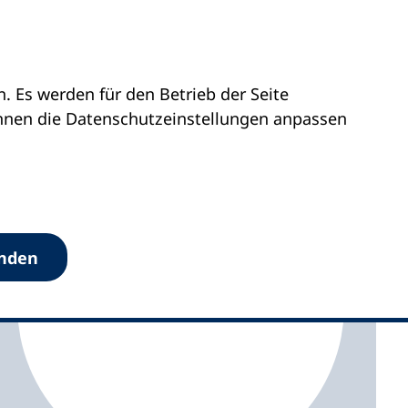
 Es werden für den Betrieb der Seite
Westfalen
vhs Beckum-Wadersloh
önnen die Datenschutz­einstellungen anpassen
anden