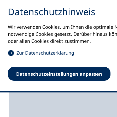
Inhalt anspringen
Datenschutz­hinweis
Wir verwenden Cookies, um Ihnen die optimale N
Startseite
Volkshochschulen und Kurse
M
notwendige Cookies gesetzt. Darüber hinaus könn
oder allen Cookies direkt zustimmen.
(
Zur Datenschutz­erklärung
Ö
f
Volkshochschule Be
Datenschutz­einstellungen anpassen
f
n
e
t
i
n
e