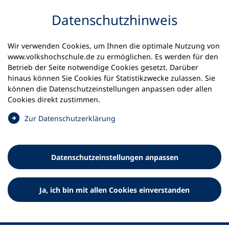
Inhalt anspringen
Datenschutz­hinweis
Startseite
Volkshochschulen und Kurse
Wir verwenden Cookies, um Ihnen die optimale Nutzung von
Meine vhs finden | vhs vor Ort
www.volkshochschule.de zu ermöglichen. Es werden für den
vhs in Nordrhein-Westfalen
vhs Bergheim
Betrieb der Seite notwendige Cookies gesetzt. Darüber
hinaus können Sie Cookies für Statistikzwecke zulassen. Sie
können die Datenschutz­einstellungen anpassen oder allen
Volkshochschule Bergheim
Cookies direkt zustimmen.
(
Zur Datenschutz­erklärung
Ö
f
f
Datenschutz­einstellungen anpassen
n
e
t
Ja, ich bin mit allen Cookies einverstanden
i
n
e
i