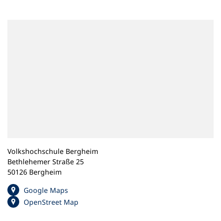
n
e
m
n
e
u
e
n
T
a
b
)
Volkshochschule Bergheim
Bethlehemer Straße 25
50126 Bergheim
(
Google Maps
Ö
(
OpenStreet Map
f
Ö