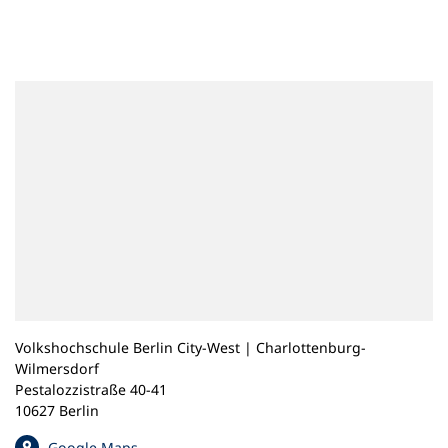
n
e
m
n
e
u
e
n
T
a
b
)
Volkshochschule Berlin City-West | Charlottenburg-
Wilmersdorf
Pestalozzistraße 40-41
10627 Berlin
(
Google Maps