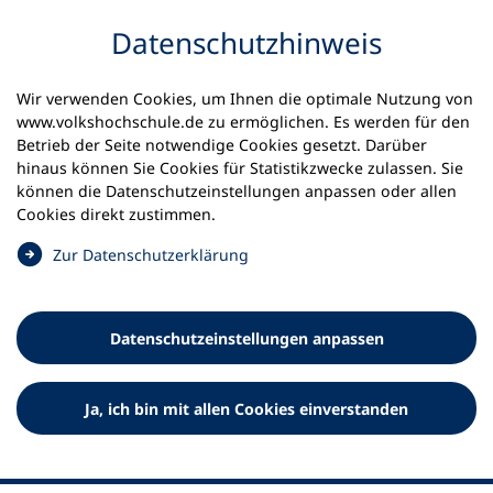
Inhalt anspringen
Datenschutz­hinweis
Startseite
Volkshochschulen und Kurse
Wir verwenden Cookies, um Ihnen die optimale Nutzung von
Meine vhs finden | vhs vor Ort
vhs in Berlin
www.volkshochschule.de zu ermöglichen. Es werden für den
vhs Berlin City West
Betrieb der Seite notwendige Cookies gesetzt. Darüber
hinaus können Sie Cookies für Statistikzwecke zulassen. Sie
Volkshochschule Berlin City-
können die Datenschutz­einstellungen anpassen oder allen
Cookies direkt zustimmen.
West | Charlottenburg-
(
Zur Datenschutz­erklärung
Wilmersdorf
Ö
f
f
Datenschutz­einstellungen anpassen
n
e
t
Ja, ich bin mit allen Cookies einverstanden
i
n
e
i