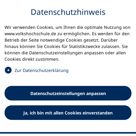
Inhalt anspringen
Datenschutz­hinweis
Startseite
Volkshochschulen und Kurse
Wir verwenden Cookies, um Ihnen die optimale Nutzung von
Meine vhs finden | vhs vor Ort
vhs in Berlin
www.volkshochschule.de zu ermöglichen. Es werden für den
vhs Berlin Lichtenberg
Betrieb der Seite notwendige Cookies gesetzt. Darüber
hinaus können Sie Cookies für Statistikzwecke zulassen. Sie
Volkshochschule Berlin
können die Datenschutz­einstellungen anpassen oder allen
Cookies direkt zustimmen.
Lichtenberg "Margarete-
(
Zur Datenschutz­erklärung
Steffin"
Ö
f
f
Datenschutz­einstellungen anpassen
n
e
t
Ja, ich bin mit allen Cookies einverstanden
i
n
e
i