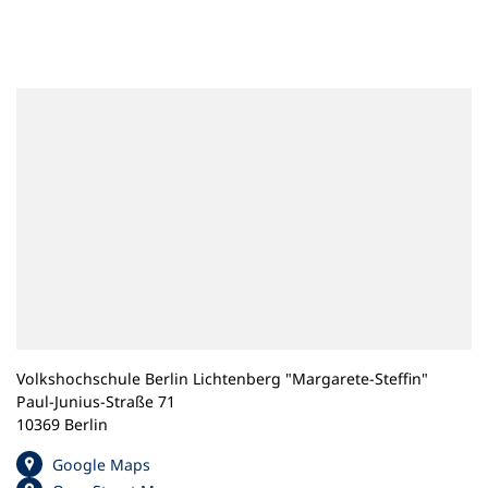
n
e
m
n
e
u
e
n
T
a
b
)
Volkshochschule Berlin Lichtenberg "Margarete-Steffin"
Paul-Junius-Straße 71
10369 Berlin
(
Google Maps
Ö