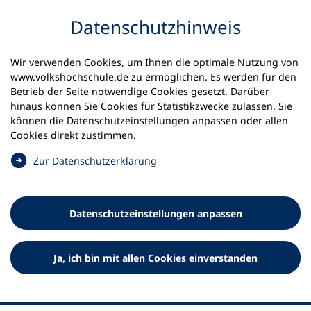
Inhalt anspringen
Datenschutz­hinweis
Startseite
Volkshochschulen und Kurse
Wir verwenden Cookies, um Ihnen die optimale Nutzung von
Meine vhs finden | vhs vor Ort
vhs in Berlin
www.volkshochschule.de zu ermöglichen. Es werden für den
vhs Berlin Tempelhof-Schöneberg
Betrieb der Seite notwendige Cookies gesetzt. Darüber
hinaus können Sie Cookies für Statistikzwecke zulassen. Sie
Volkshochschule Berlin
können die Datenschutz­einstellungen anpassen oder allen
Cookies direkt zustimmen.
Tempelhof-Schöneberg
(
Zur Datenschutz­erklärung
Ö
f
f
Datenschutz­einstellungen anpassen
n
e
t
Ja, ich bin mit allen Cookies einverstanden
i
n
e
i