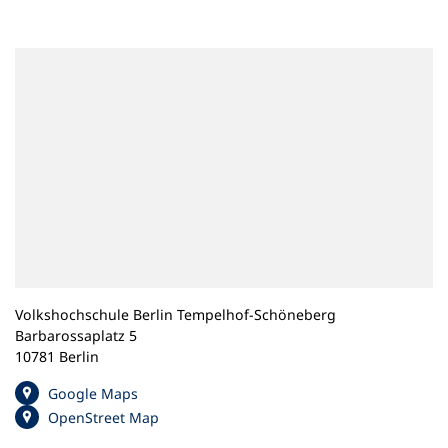
n
e
m
n
e
u
e
n
T
a
b
)
Volkshochschule Berlin Tempelhof-Schöneberg
Barbarossaplatz 5
10781 Berlin
(
Google Maps
Ö
(
OpenStreet Map
f
Ö