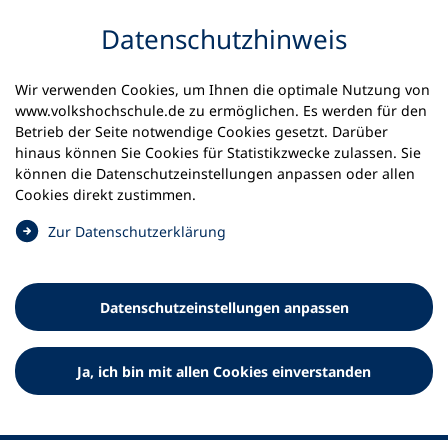
Inhalt anspringen
Datenschutz­hinweis
Startseite
Volkshochschulen und Kurse
Wir verwenden Cookies, um Ihnen die optimale Nutzung von
Meine vhs finden | vhs vor Ort
www.volkshochschule.de zu ermöglichen. Es werden für den
vhs in Rheinland-Pfalz
vhs Bernkastel-Kues
Betrieb der Seite notwendige Cookies gesetzt. Darüber
hinaus können Sie Cookies für Statistikzwecke zulassen. Sie
Volkshochschule Bernkastel-
können die Datenschutz­einstellungen anpassen oder allen
Cookies direkt zustimmen.
Kues
(
Zur Datenschutz­erklärung
Ö
f
f
Datenschutz­einstellungen anpassen
n
e
t
Ja, ich bin mit allen Cookies einverstanden
i
n
e
i