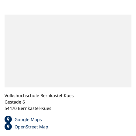
n
e
m
n
e
u
e
n
T
a
b
)
Volkshochschule Bernkastel-Kues
Gestade 6
54470 Bernkastel-Kues
(
Google Maps
Ö
(
OpenStreet Map
f
Ö