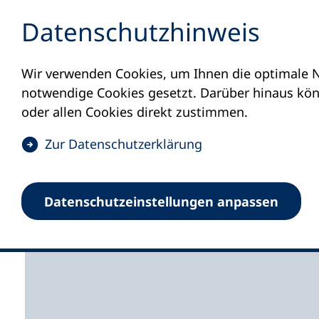
Inhalt anspringen
Datenschutz­hinweis
Wir verwenden Cookies, um Ihnen die optimale N
Startseite
Volkshochschulen und Kurse
M
notwendige Cookies gesetzt. Darüber hinaus könn
oder allen Cookies direkt zustimmen.
(
Zur Datenschutz­erklärung
Ö
f
Volkshochschule Bopp
Datenschutz­einstellungen anpassen
f
n
e
t
i
n
e