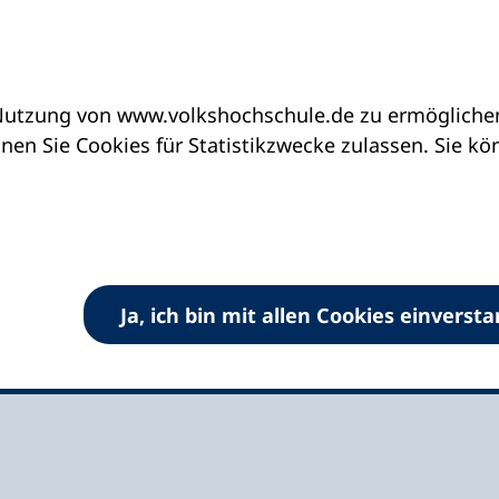
utzung von www.volkshochschule.de zu ermöglichen.
eine vhs finden | vhs vor Ort
vhs in Rheinland-P
en Sie Cookies für Statistikzwecke zulassen. Sie k
ard e.V.
Ja, ich bin mit allen Cookies einverst