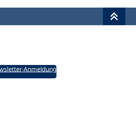
Werkzeuge
Sie informiert!
ung aktuell – Der bildungspolitische Newsletter
wsletter-Anmeldung
ie uns auf Social Media: