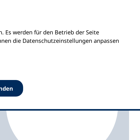
 Es werden für den Betrieb der Seite
falz
vhs Boppard
önnen die Datenschutz­einstellungen anpassen
anden