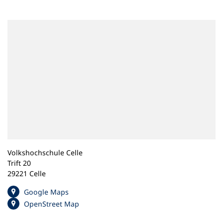
n
e
m
n
e
u
e
n
T
a
b
)
Volkshochschule Celle
Trift 20
29221 Celle
(
Google Maps
Ö
(
OpenStreet Map
f
Ö