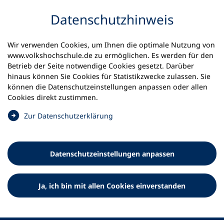
Inhalt anspringen
Datenschutz­hinweis
Startseite
Volkshochschulen und Kurse
Wir verwenden Cookies, um Ihnen die optimale Nutzung von
Meine vhs finden | vhs vor Ort
www.volkshochschule.de zu ermöglichen. Es werden für den
vhs in Niedersachsen
vhs Celle
Betrieb der Seite notwendige Cookies gesetzt. Darüber
hinaus können Sie Cookies für Statistikzwecke zulassen. Sie
können die Datenschutz­einstellungen anpassen oder allen
Volkshochschule Celle
Cookies direkt zustimmen.
(
Zur Datenschutz­erklärung
Ö
f
f
Datenschutz­einstellungen anpassen
n
e
t
Ja, ich bin mit allen Cookies einverstanden
i
n
e
i