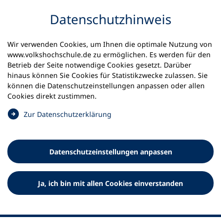
Inhalt anspringen
Datenschutz­hinweis
Startseite
Volkshochschulen und Kurse
Wir verwenden Cookies, um Ihnen die optimale Nutzung von
Meine vhs finden | vhs vor Ort
vhs in Sachsen
www.volkshochschule.de zu ermöglichen. Es werden für den
vhs Chemnitz
Betrieb der Seite notwendige Cookies gesetzt. Darüber
hinaus können Sie Cookies für Statistikzwecke zulassen. Sie
können die Datenschutz­einstellungen anpassen oder allen
Volkshochschule Chemnitz
Cookies direkt zustimmen.
(
Zur Datenschutz­erklärung
Ö
f
f
Datenschutz­einstellungen anpassen
n
e
t
Ja, ich bin mit allen Cookies einverstanden
i
n
e
i