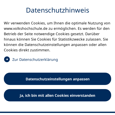
Inhalt anspringen
Datenschutz­hinweis
Startseite
Volkshochschulen und Kurse
Wir verwenden Cookies, um Ihnen die optimale Nutzung von
Meine vhs finden | vhs vor Ort
www.volkshochschule.de zu ermöglichen. Es werden für den
vhs in Brandenburg
vhs Cottbus
Betrieb der Seite notwendige Cookies gesetzt. Darüber
hinaus können Sie Cookies für Statistikzwecke zulassen. Sie
können die Datenschutz­einstellungen anpassen oder allen
Volkshochschule Cottbus
Cookies direkt zustimmen.
(
Zur Datenschutz­erklärung
Ö
f
f
Datenschutz­einstellungen anpassen
n
e
t
Ja, ich bin mit allen Cookies einverstanden
i
n
e
i