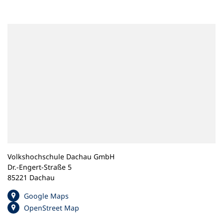
n
e
m
n
e
u
e
n
T
a
b
)
Volkshochschule Dachau GmbH
Dr.-Engert-Straße 5
85221 Dachau
(
Google Maps
Ö
(
OpenStreet Map
f
Ö