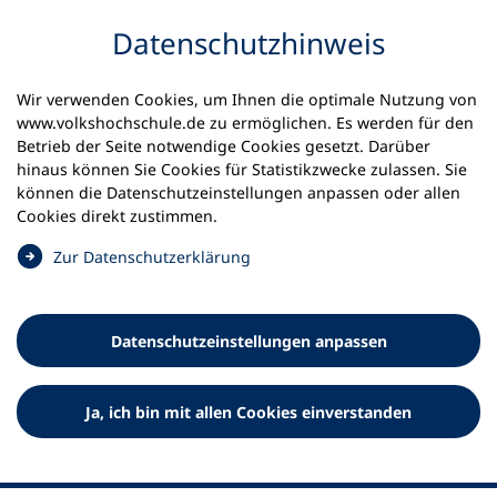
Inhalt anspringen
Datenschutz­hinweis
Startseite
Volkshochschulen und Kurse
Wir verwenden Cookies, um Ihnen die optimale Nutzung von
Meine vhs finden | vhs vor Ort
vhs in Bayern
www.volkshochschule.de zu ermöglichen. Es werden für den
vhs Dachau
Betrieb der Seite notwendige Cookies gesetzt. Darüber
hinaus können Sie Cookies für Statistikzwecke zulassen. Sie
Volkshochschule Dachau
können die Datenschutz­einstellungen anpassen oder allen
Cookies direkt zustimmen.
GmbH
(
Zur Datenschutz­erklärung
Ö
f
f
Datenschutz­einstellungen anpassen
n
e
t
Ja, ich bin mit allen Cookies einverstanden
i
n
e
i