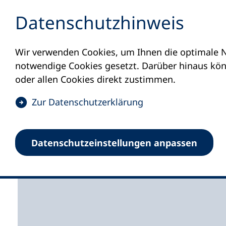
Inhalt anspringen
Datenschutz­hinweis
Wir verwenden Cookies, um Ihnen die optimale N
Startseite
Volkshochschulen und Kurse
M
notwendige Cookies gesetzt. Darüber hinaus könn
oder allen Cookies direkt zustimmen.
(
Zur Datenschutz­erklärung
Ö
f
Volkshochschule der
Datenschutz­einstellungen anpassen
f
n
e
t
i
n
e