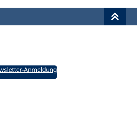
Werkzeuge
Sie informiert!
ung aktuell – Der bildungspolitische Newsletter
wsletter-Anmeldung
ie uns auf Social Media: