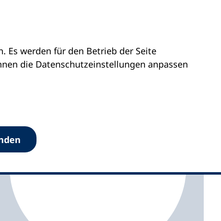
 Es werden für den Betrieb der Seite
olstein
vhs Süsel
önnen die Datenschutz­einstellungen anpassen
anden