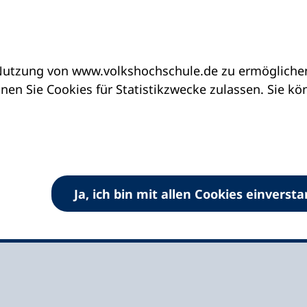
utzung von www.volkshochschule.de zu ermöglichen.
eine vhs finden | vhs vor Ort
vhs in Schleswig-H
en Sie Cookies für Statistikzwecke zulassen. Sie k
 Gemeinde Süsel
Ja, ich bin mit allen Cookies einverst