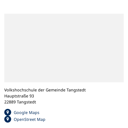
n
e
m
n
e
u
e
n
T
a
b
)
Volkshochschule der Gemeinde Tangstedt
Hauptstraße 93
22889 Tangstedt
(
Google Maps
Ö
(
OpenStreet Map
f
Ö