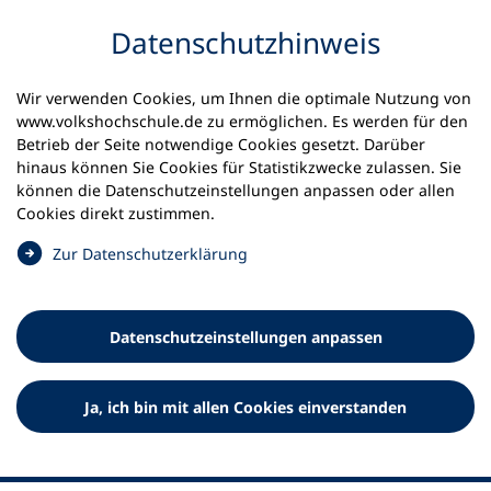
Inhalt anspringen
Datenschutz­hinweis
Startseite
Volkshochschulen und Kurse
Wir verwenden Cookies, um Ihnen die optimale Nutzung von
Meine vhs finden | vhs vor Ort
www.volkshochschule.de zu ermöglichen. Es werden für den
vhs in Schleswig-Holstein
vhs Ahrensburg
Betrieb der Seite notwendige Cookies gesetzt. Darüber
hinaus können Sie Cookies für Statistikzwecke zulassen. Sie
Volkshochschule der Stadt
können die Datenschutz­einstellungen anpassen oder allen
Cookies direkt zustimmen.
Ahrensburg
(
Zur Datenschutz­erklärung
Ö
f
f
Datenschutz­einstellungen anpassen
n
e
t
Ja, ich bin mit allen Cookies einverstanden
i
n
e
i