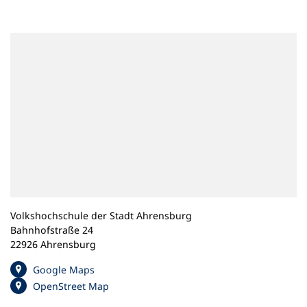
n
e
m
n
e
u
e
n
T
a
b
)
Volkshochschule der Stadt Ahrensburg
Bahnhofstraße 24
22926 Ahrensburg
(
Google Maps
Ö
(
OpenStreet Map
f
Ö