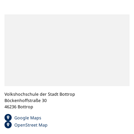
n
e
m
n
e
u
e
n
T
a
b
)
Volkshochschule der Stadt Bottrop
Böckenhoffstraße 30
46236 Bottrop
(
Google Maps
Ö
(
OpenStreet Map
f
Ö