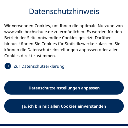
Inhalt anspringen
Datenschutz­hinweis
Startseite
Volkshochschulen und Kurse
Wir verwenden Cookies, um Ihnen die optimale Nutzung von
Meine vhs finden | vhs vor Ort
www.volkshochschule.de zu ermöglichen. Es werden für den
vhs in Nordrhein-Westfalen
vhs Bottrop
Betrieb der Seite notwendige Cookies gesetzt. Darüber
hinaus können Sie Cookies für Statistikzwecke zulassen. Sie
Volkshochschule der Stadt
können die Datenschutz­einstellungen anpassen oder allen
Cookies direkt zustimmen.
Bottrop
(
Zur Datenschutz­erklärung
Ö
f
f
Datenschutz­einstellungen anpassen
n
e
t
Ja, ich bin mit allen Cookies einverstanden
i
n
e
i