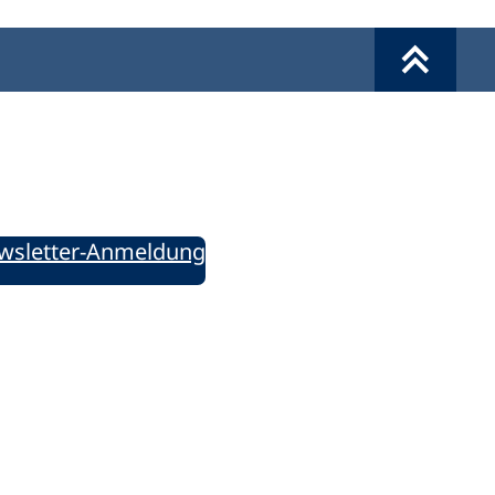
Werkzeuge
Sie informiert!
ung aktuell – Der bildungspolitische Newsletter
wsletter-Anmeldung
ie uns auf Social Media: