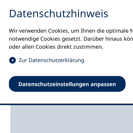
Inhalt anspringen
Datenschutz­hinweis
Wir verwenden Cookies, um Ihnen die optimale N
Startseite
Volkshochschulen und Kurse
M
notwendige Cookies gesetzt. Darüber hinaus könn
oder allen Cookies direkt zustimmen.
(
Zur Datenschutz­erklärung
Ö
Volkshochschule der 
f
Datenschutz­einstellungen anpassen
f
der Aisch
n
e
t
i
n
e