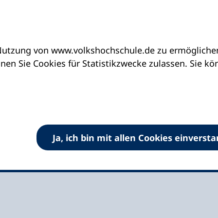
utzung von www.volkshochschule.de zu ermöglichen.
eine vhs finden | vhs vor Ort
vhs in Bayern
en Sie Cookies für Statistikzwecke zulassen. Sie k
Stadt Höchstadt an
Ja, ich bin mit allen Cookies einverst