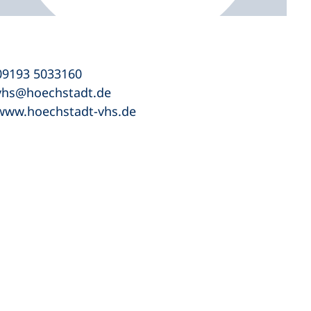
09193 5033160
vhs
hoechstadt
de
www.hoechstadt-vhs.de