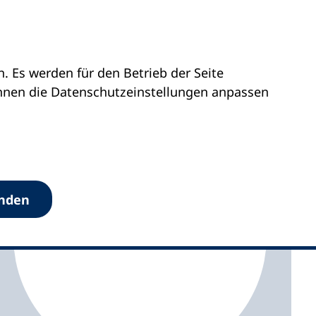
 Es werden für den Betrieb der Seite
vhs Höchstadt
önnen die Datenschutz­einstellungen anpassen
anden