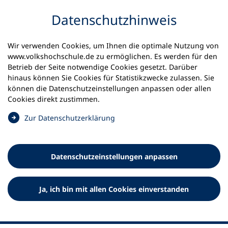
Inhalt anspringen
Datenschutz­hinweis
Startseite
Volkshochschulen und Kurse
Wir verwenden Cookies, um Ihnen die optimale Nutzung von
Meine vhs finden | vhs vor Ort
www.volkshochschule.de zu ermöglichen. Es werden für den
vhs in Rheinland-Pfalz
vhs Koblenz
Betrieb der Seite notwendige Cookies gesetzt. Darüber
hinaus können Sie Cookies für Statistikzwecke zulassen. Sie
Volkshochschule der Stadt
können die Datenschutz­einstellungen anpassen oder allen
Cookies direkt zustimmen.
Koblenz
(
Zur Datenschutz­erklärung
Ö
f
f
Datenschutz­einstellungen anpassen
n
e
t
Ja, ich bin mit allen Cookies einverstanden
i
n
e
i