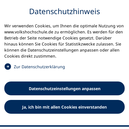
Inhalt anspringen
Datenschutz­hinweis
Startseite
Volkshochschulen und Kurse
Wir verwenden Cookies, um Ihnen die optimale Nutzung von
Meine vhs finden | vhs vor Ort
vhs in Bayern
www.volkshochschule.de zu ermöglichen. Es werden für den
vhs Regensburg
Betrieb der Seite notwendige Cookies gesetzt. Darüber
hinaus können Sie Cookies für Statistikzwecke zulassen. Sie
Volkshochschule der Stadt
können die Datenschutz­einstellungen anpassen oder allen
Cookies direkt zustimmen.
Regensburg
(
Zur Datenschutz­erklärung
Ö
f
f
Datenschutz­einstellungen anpassen
n
e
t
Ja, ich bin mit allen Cookies einverstanden
i
n
e
i