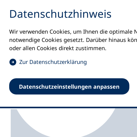
Inhalt anspringen
Datenschutz­hinweis
Wir verwenden Cookies, um Ihnen die optimale N
Startseite
Volkshochschulen und Kurse
M
notwendige Cookies gesetzt. Darüber hinaus könn
oder allen Cookies direkt zustimmen.
(
Zur Datenschutz­erklärung
Ö
f
Volkshochschule der
Datenschutz­einstellungen anpassen
f
n
e
t
i
n
e