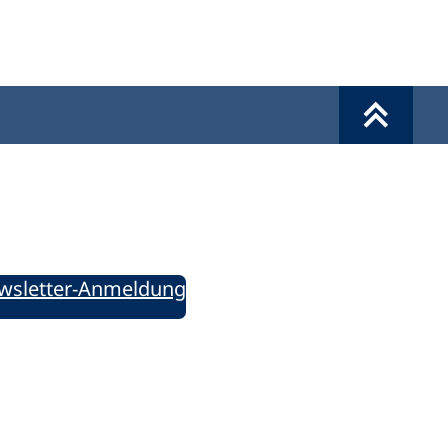
Werkzeuge
Sie informiert!
ung aktuell – Der bildungspolitische Newsletter
wsletter-Anmeldung
ie uns auf Social Media: