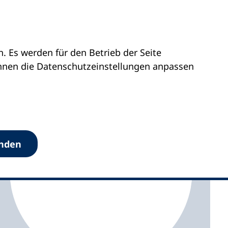
 Es werden für den Betrieb der Seite
ttemberg
vhs Schramberg
önnen die Datenschutz­einstellungen anpassen
anden