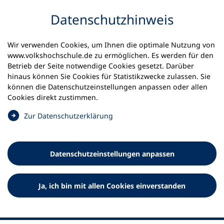
Inhalt anspringen
Datenschutz­hinweis
Startseite
Volkshochschulen und Kurse
Wir verwenden Cookies, um Ihnen die optimale Nutzung von
Meine vhs finden | vhs vor Ort
www.volkshochschule.de zu ermöglichen. Es werden für den
vhs in Rheinland-Pfalz
vhs Weißenthurm
Betrieb der Seite notwendige Cookies gesetzt. Darüber
hinaus können Sie Cookies für Statistikzwecke zulassen. Sie
Volkshochschule der
können die Datenschutz­einstellungen anpassen oder allen
Cookies direkt zustimmen.
Verbandsgemeinde
(
Zur Datenschutz­erklärung
Weißenthurm
Ö
f
f
Datenschutz­einstellungen anpassen
n
e
t
Ja, ich bin mit allen Cookies einverstanden
i
n
e
i