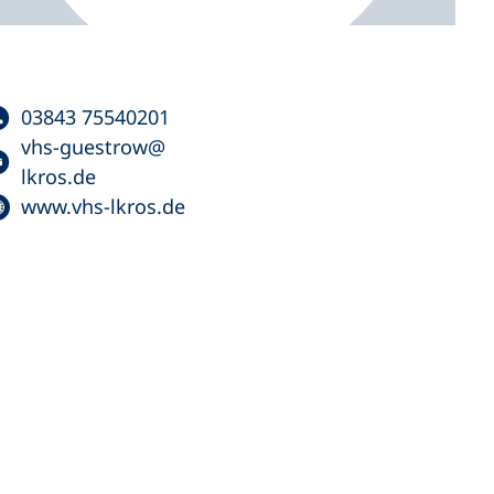
03843 75540201
vhs-guestrow
lkros
de
www.vhs-lkros.de