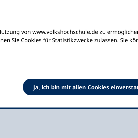
utzung von www.volkshochschule.de zu ermöglichen.
eine vhs finden | vhs vor Ort
vhs in Mecklenbu
en Sie Cookies für Statistikzwecke zulassen. Sie k
Landkreises Rostock
Ja, ich bin mit allen Cookies einverst