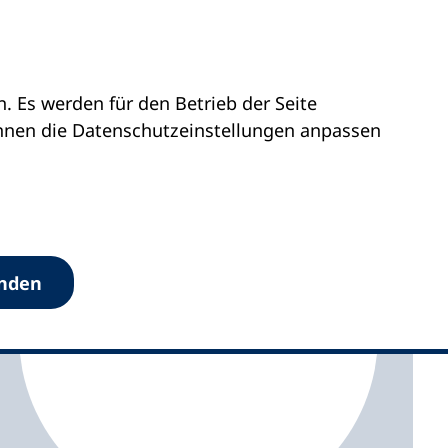
 Es werden für den Betrieb der Seite
rg-Vorpommern
vhs Landkreis Rostock
önnen die Datenschutz­einstellungen anpassen
anden