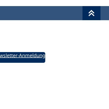
Werkzeuge
Sie informiert!
ung aktuell – Der bildungspolitische Newsletter
wsletter-Anmeldung
ie uns auf Social Media: