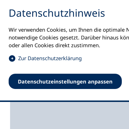
Inhalt anspringen
Datenschutz­hinweis
Wir verwenden Cookies, um Ihnen die optimale N
Startseite
Volkshochschulen und Kurse
M
notwendige Cookies gesetzt. Darüber hinaus könn
oder allen Cookies direkt zustimmen.
(
Zur Datenschutz­erklärung
Ö
f
Volkshochschule des 
Datenschutz­einstellungen anpassen
f
n
e
t
i
n
e