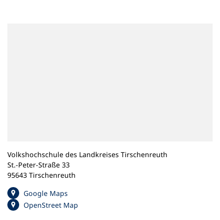
n
e
m
n
e
u
e
n
T
a
b
)
Volkshochschule des Landkreises Tirschenreuth
St.-Peter-Straße 33
95643 Tirschenreuth
(
Google Maps
Ö
(
OpenStreet Map
f
Ö