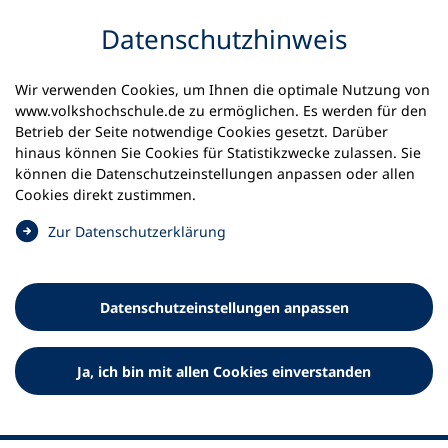
Inhalt anspringen
Datenschutz­hinweis
Startseite
Volkshochschulen und Kurse
Wir verwenden Cookies, um Ihnen die optimale Nutzung von
Meine vhs finden | vhs vor Ort
vhs in Bayern
www.volkshochschule.de zu ermöglichen. Es werden für den
vhs Landkreis Tirschenreuth
Betrieb der Seite notwendige Cookies gesetzt. Darüber
hinaus können Sie Cookies für Statistikzwecke zulassen. Sie
Volkshochschule des
können die Datenschutz­einstellungen anpassen oder allen
Cookies direkt zustimmen.
Landkreises Tirschenreuth
(
Zur Datenschutz­erklärung
Ö
f
f
Datenschutz­einstellungen anpassen
n
e
t
Ja, ich bin mit allen Cookies einverstanden
i
n
e
i