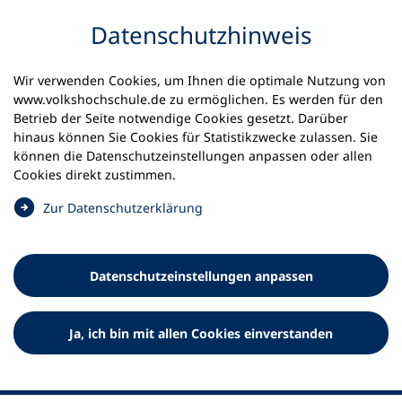
Inhalt anspringen
Datenschutz­hinweis
Startseite
Volkshochschulen und Kurse
Wir verwenden Cookies, um Ihnen die optimale Nutzung von
Meine vhs finden | vhs vor Ort
vhs im Saarland
www.volkshochschule.de zu ermöglichen. Es werden für den
vhs Dillingen
Betrieb der Seite notwendige Cookies gesetzt. Darüber
hinaus können Sie Cookies für Statistikzwecke zulassen. Sie
können die Datenschutz­einstellungen anpassen oder allen
Volkshochschule Dillingen e.V.
Cookies direkt zustimmen.
(
Zur Datenschutz­erklärung
Ö
f
f
Datenschutz­einstellungen anpassen
n
e
t
Ja, ich bin mit allen Cookies einverstanden
i
n
e
i