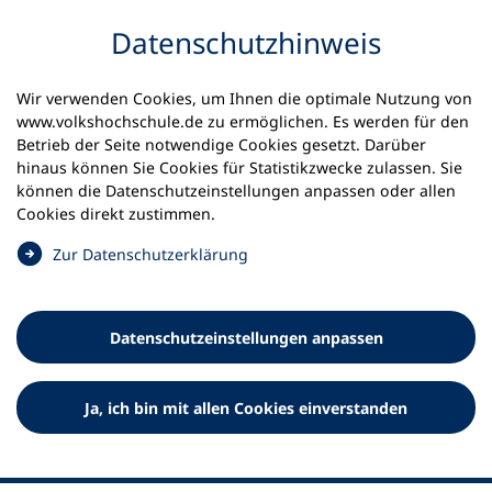
Inhalt anspringen
Datenschutz­hinweis
Startseite
Volkshochschulen und Kurse
Wir verwenden Cookies, um Ihnen die optimale Nutzung von
Meine vhs finden | vhs vor Ort
vhs in Bayern
www.volkshochschule.de zu ermöglichen. Es werden für den
vhs DonauZusam, Geschäftsstelle Gundelfingen
Betrieb der Seite notwendige Cookies gesetzt. Darüber
hinaus können Sie Cookies für Statistikzwecke zulassen. Sie
Volkshochschule DonauZusam,
können die Datenschutz­einstellungen anpassen oder allen
Cookies direkt zustimmen.
Geschäftsstelle Gundelfingen
(
Zur Datenschutz­erklärung
Ö
f
f
Datenschutz­einstellungen anpassen
n
e
t
Ja, ich bin mit allen Cookies einverstanden
i
n
e
i