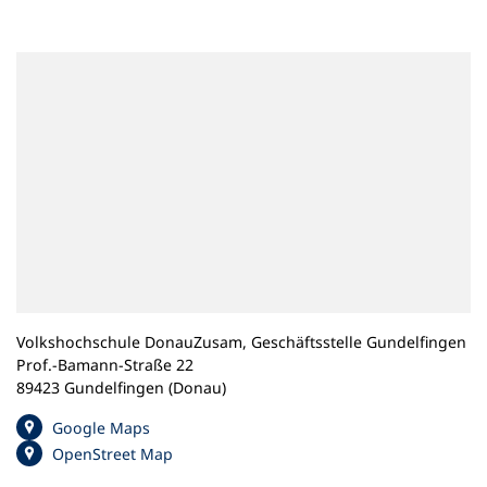
n
e
m
n
e
u
e
n
T
a
b
)
Volkshochschule DonauZusam, Geschäftsstelle Gundelfingen
Prof.-Bamann-Straße 22
89423 Gundelfingen (Donau)
(
Google Maps
Ö
(
OpenStreet Map
f
Ö