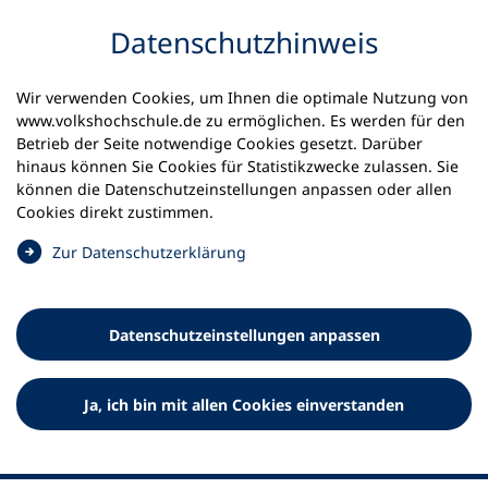
Inhalt anspringen
Datenschutz­hinweis
Startseite
Volkshochschulen und Kurse
Wir verwenden Cookies, um Ihnen die optimale Nutzung von
Meine vhs finden | vhs vor Ort
www.volkshochschule.de zu ermöglichen. Es werden für den
vhs in Nordrhein-Westfalen
vhs Dortmund
Betrieb der Seite notwendige Cookies gesetzt. Darüber
hinaus können Sie Cookies für Statistikzwecke zulassen. Sie
können die Datenschutz­einstellungen anpassen oder allen
Volkshochschule Dortmund
Cookies direkt zustimmen.
(
Zur Datenschutz­erklärung
Ö
f
f
Datenschutz­einstellungen anpassen
n
e
t
Ja, ich bin mit allen Cookies einverstanden
i
n
e
i