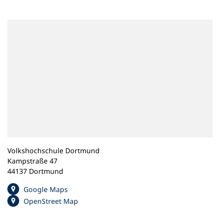
n
e
m
n
e
u
e
n
T
a
b
)
Volkshochschule Dortmund
Kampstraße 47
44137 Dortmund
(
Google Maps
Ö
(
OpenStreet Map
f
Ö