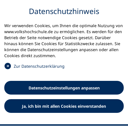
Inhalt anspringen
Datenschutz­hinweis
Startseite
Volkshochschulen und Kurse
Wir verwenden Cookies, um Ihnen die optimale Nutzung von
Meine vhs finden | vhs vor Ort
vhs in Bayern
www.volkshochschule.de zu ermöglichen. Es werden für den
vhs Eching
Betrieb der Seite notwendige Cookies gesetzt. Darüber
hinaus können Sie Cookies für Statistikzwecke zulassen. Sie
können die Datenschutz­einstellungen anpassen oder allen
Volkshochschule Eching e.V.
Cookies direkt zustimmen.
(
Zur Datenschutz­erklärung
Ö
f
f
Datenschutz­einstellungen anpassen
n
e
t
Ja, ich bin mit allen Cookies einverstanden
i
n
e
i