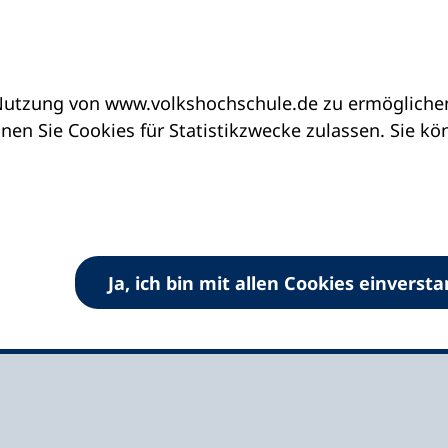
utzung von www.volkshochschule.de zu ermöglichen.
eine vhs finden | vhs vor Ort
vhs in Baden-Wür
en Sie Cookies für Statistikzwecke zulassen. Sie k
ngen-Neckarhausen
Ja, ich bin mit allen Cookies einverst