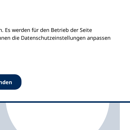
 Es werden für den Betrieb der Seite
ttemberg
vhs Edingen-Neckarhausen
önnen die Datenschutz­einstellungen anpassen
anden