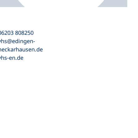
06203 808250
vhs
edingen-
neckarhausen
de
vhs-en.de