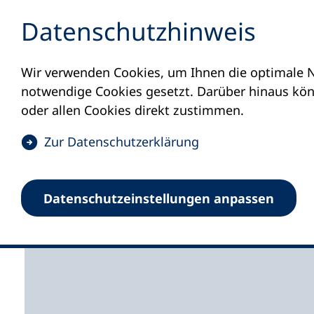
Inhalt anspringen
Datenschutz­hinweis
Wir verwenden Cookies, um Ihnen die optimale N
Startseite
Volkshochschulen und Kurse
M
notwendige Cookies gesetzt. Darüber hinaus könn
oder allen Cookies direkt zustimmen.
(
Zur Datenschutz­erklärung
Ö
f
Volkshochschule Edi
Datenschutz­einstellungen anpassen
f
n
e
t
i
n
e