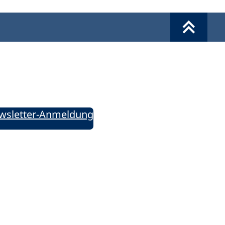
Werkzeuge
Sie informiert!
ung aktuell – Der bildungspolitische Newsletter
wsletter-Anmeldung
ie uns auf Social Media: