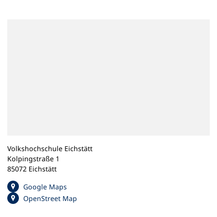
n
e
m
n
e
u
e
n
T
a
b
)
Volkshochschule Eichstätt
Kolpingstraße 1
85072 Eichstätt
(
Google Maps
Ö
(
OpenStreet Map
f
Ö