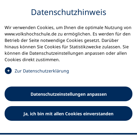
Inhalt anspringen
Datenschutz­hinweis
Startseite
Volkshochschulen und Kurse
Wir verwenden Cookies, um Ihnen die optimale Nutzung von
Meine vhs finden | vhs vor Ort
vhs in Bayern
www.volkshochschule.de zu ermöglichen. Es werden für den
vhs Eichstätt
Betrieb der Seite notwendige Cookies gesetzt. Darüber
hinaus können Sie Cookies für Statistikzwecke zulassen. Sie
können die Datenschutz­einstellungen anpassen oder allen
Volkshochschule Eichstätt
Cookies direkt zustimmen.
(
Zur Datenschutz­erklärung
Ö
f
f
Datenschutz­einstellungen anpassen
n
e
t
Ja, ich bin mit allen Cookies einverstanden
i
n
e
i