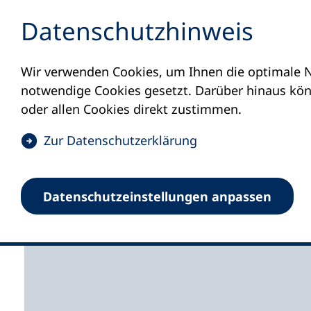
Inhalt anspringen
Datenschutz­hinweis
Wir verwenden Cookies, um Ihnen die optimale N
Startseite
Volkshochschulen und Kurse
M
notwendige Cookies gesetzt. Darüber hinaus könn
oder allen Cookies direkt zustimmen.
(
Zur Datenschutz­erklärung
Ö
f
Volkshochschule Erzg
Datenschutz­einstellungen anpassen
f
n
e
t
i
n
e