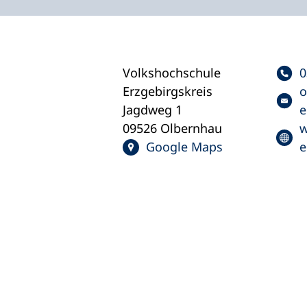
Volkshochschule
0
Erzgebirgskreis
o
Jagdweg 1
e
09526 Olbernhau
w
Google Maps
e