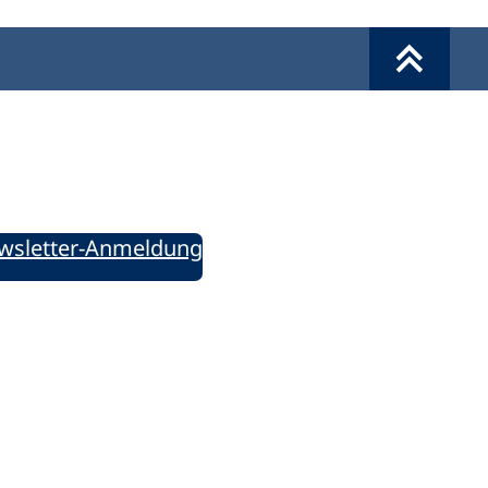
Werkzeuge
Sie informiert!
ung aktuell – Der bildungspolitische Newsletter
wsletter-Anmeldung
ie uns auf Social Media: