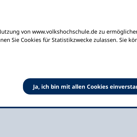
utzung von www.volkshochschule.de zu ermöglichen.
eine vhs finden | vhs vor Ort
vhs in Sachsen
en Sie Cookies für Statistikzwecke zulassen. Sie k
ebirgskreis
Ja, ich bin mit allen Cookies einverst