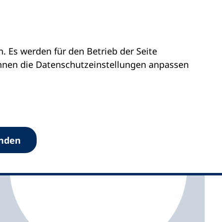
 Es werden für den Betrieb der Seite
vhs Erzgebirgskreis
önnen die Datenschutz­einstellungen anpassen
anden