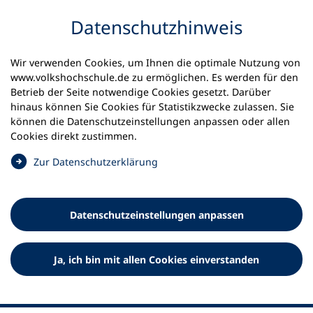
Inhalt anspringen
Datenschutz­hinweis
Startseite
Volkshochschulen und Kurse
Wir verwenden Cookies, um Ihnen die optimale Nutzung von
Meine vhs finden | vhs vor Ort
www.volkshochschule.de zu ermöglichen. Es werden für den
vhs in Nordrhein-Westfalen
vhs Eschweiler
Betrieb der Seite notwendige Cookies gesetzt. Darüber
hinaus können Sie Cookies für Statistikzwecke zulassen. Sie
können die Datenschutz­einstellungen anpassen oder allen
Volkshochschule Eschweiler
Cookies direkt zustimmen.
(
Zur Datenschutz­erklärung
Ö
f
f
Datenschutz­einstellungen anpassen
n
e
t
Ja, ich bin mit allen Cookies einverstanden
i
n
e
i