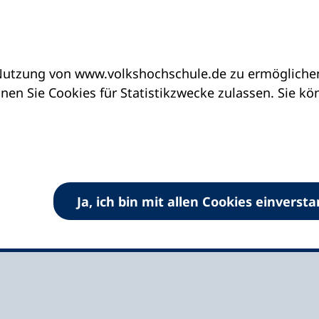
utzung von www.volkshochschule.de zu ermöglichen.
eine vhs finden | vhs vor Ort
vhs in Baden-Wür
en Sie Cookies für Statistikzwecke zulassen. Sie k
ingen
Ja, ich bin mit allen Cookies einverst