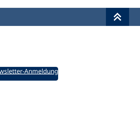
Werkzeuge
Sie informiert!
ung aktuell – Der bildungspolitische Newsletter
wsletter-Anmeldung
ie uns auf Social Media: