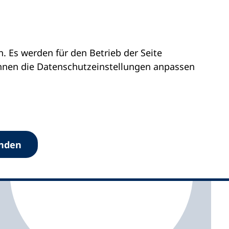
 Es werden für den Betrieb der Seite
ttemberg
vhs Ettlingen
önnen die Datenschutz­einstellungen anpassen
anden