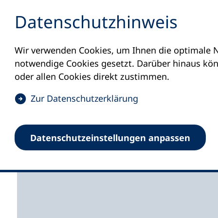
Inhalt anspringen
Datenschutz­hinweis
Wir verwenden Cookies, um Ihnen die optimale N
Startseite
Volkshochschulen und Kurse
M
notwendige Cookies gesetzt. Darüber hinaus könn
oder allen Cookies direkt zustimmen.
(
Zur Datenschutz­erklärung
Ö
f
Volkshochschule Ettl
Datenschutz­einstellungen anpassen
f
n
e
t
i
n
e