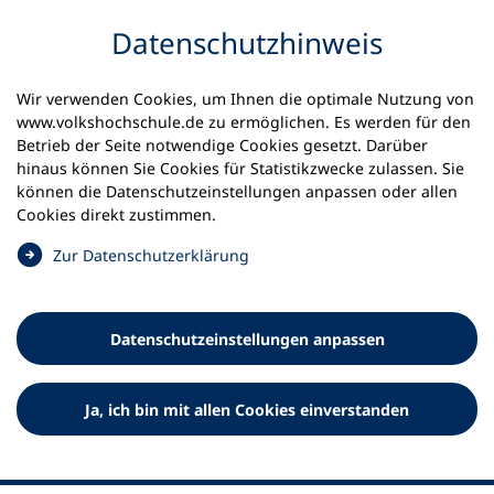
Inhalt anspringen
Datenschutz­hinweis
Startseite
Volkshochschulen und Kurse
Wir verwenden Cookies, um Ihnen die optimale Nutzung von
Meine vhs finden | vhs vor Ort
www.volkshochschule.de zu ermöglichen. Es werden für den
vhs in Schleswig-Holstein
vhs Fleckeby
Betrieb der Seite notwendige Cookies gesetzt. Darüber
hinaus können Sie Cookies für Statistikzwecke zulassen. Sie
können die Datenschutz­einstellungen anpassen oder allen
Volkshochschule Fleckeby
Cookies direkt zustimmen.
(
Zur Datenschutz­erklärung
Ö
f
f
Datenschutz­einstellungen anpassen
n
e
t
Ja, ich bin mit allen Cookies einverstanden
i
n
e
i