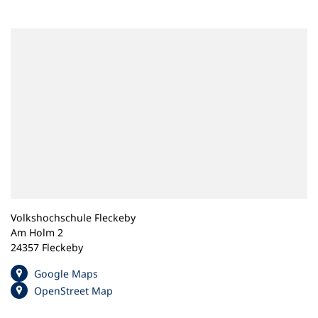
n
e
m
n
e
u
e
n
T
a
b
)
Volkshochschule Fleckeby
Am Holm 2
24357 Fleckeby
(
Google Maps
Ö
(
OpenStreet Map
f
Ö