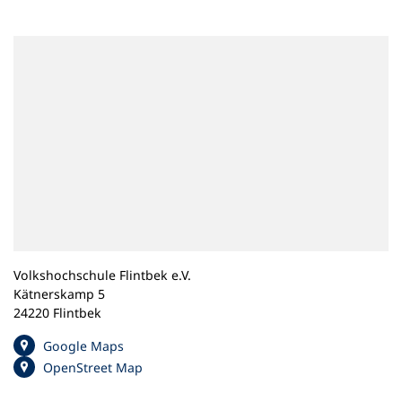
n
e
m
n
e
u
e
n
T
a
b
)
Volkshochschule Flintbek e.V.
Kätnerskamp 5
24220 Flintbek
(
Google Maps
Ö
(
OpenStreet Map
f
Ö