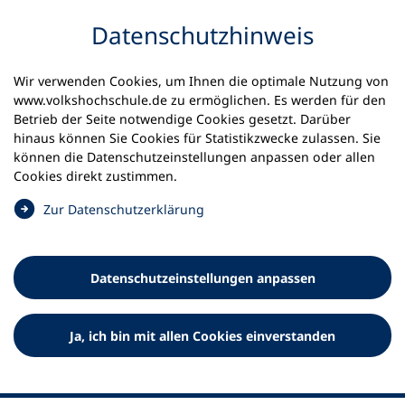
Inhalt anspringen
Datenschutz­hinweis
Startseite
Volkshochschulen und Kurse
Wir verwenden Cookies, um Ihnen die optimale Nutzung von
Meine vhs finden | vhs vor Ort
www.volkshochschule.de zu ermöglichen. Es werden für den
vhs in Schleswig-Holstein
vhs Flintbek
Betrieb der Seite notwendige Cookies gesetzt. Darüber
hinaus können Sie Cookies für Statistikzwecke zulassen. Sie
können die Datenschutz­einstellungen anpassen oder allen
Volkshochschule Flintbek e.V.
Cookies direkt zustimmen.
(
Zur Datenschutz­erklärung
Ö
f
f
Datenschutz­einstellungen anpassen
n
e
t
Ja, ich bin mit allen Cookies einverstanden
i
n
e
i