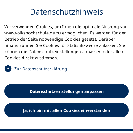
Inhalt anspringen
Datenschutz­hinweis
Startseite
Volkshochschulen und Kurse
Wir verwenden Cookies, um Ihnen die optimale Nutzung von
Meine vhs finden | vhs vor Ort
www.volkshochschule.de zu ermöglichen. Es werden für den
vhs in Rheinland-Pfalz
vhs Frankenthal
Betrieb der Seite notwendige Cookies gesetzt. Darüber
hinaus können Sie Cookies für Statistikzwecke zulassen. Sie
Volkshochschule Frankenthal
können die Datenschutz­einstellungen anpassen oder allen
Cookies direkt zustimmen.
e.V.
(
Zur Datenschutz­erklärung
Ö
f
f
Datenschutz­einstellungen anpassen
n
e
t
Ja, ich bin mit allen Cookies einverstanden
i
n
e
i