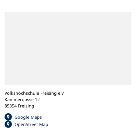
n
e
m
n
e
u
e
n
T
a
b
)
Volkshochschule Freising e.V.
Kammergasse 12
85354 Freising
(
Google Maps
Ö
(
OpenStreet Map
f
Ö