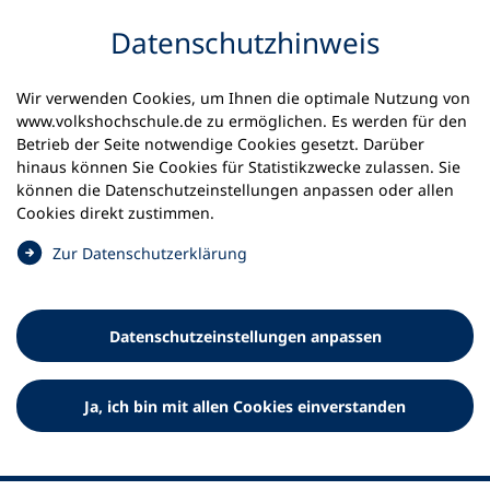
Inhalt anspringen
Datenschutz­hinweis
Startseite
Volkshochschulen und Kurse
Wir verwenden Cookies, um Ihnen die optimale Nutzung von
Meine vhs finden | vhs vor Ort
vhs in Bayern
www.volkshochschule.de zu ermöglichen. Es werden für den
vhs Freising
Betrieb der Seite notwendige Cookies gesetzt. Darüber
hinaus können Sie Cookies für Statistikzwecke zulassen. Sie
können die Datenschutz­einstellungen anpassen oder allen
Volkshochschule Freising e.V.
Cookies direkt zustimmen.
(
Zur Datenschutz­erklärung
Ö
f
f
Datenschutz­einstellungen anpassen
n
e
t
Ja, ich bin mit allen Cookies einverstanden
i
n
e
i