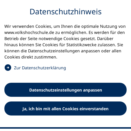
Inhalt anspringen
Datenschutz­hinweis
Startseite
Volkshochschulen und Kurse
Wir verwenden Cookies, um Ihnen die optimale Nutzung von
Meine vhs finden | vhs vor Ort
www.volkshochschule.de zu ermöglichen. Es werden für den
vhs in Niedersachsen
vhs Cloppenburg
Betrieb der Seite notwendige Cookies gesetzt. Darüber
hinaus können Sie Cookies für Statistikzwecke zulassen. Sie
Volkshochschule für den
können die Datenschutz­einstellungen anpassen oder allen
Cookies direkt zustimmen.
Landkreis Cloppenburg e.V.
(
Zur Datenschutz­erklärung
Ö
f
f
Datenschutz­einstellungen anpassen
n
e
t
Ja, ich bin mit allen Cookies einverstanden
i
n
e
i