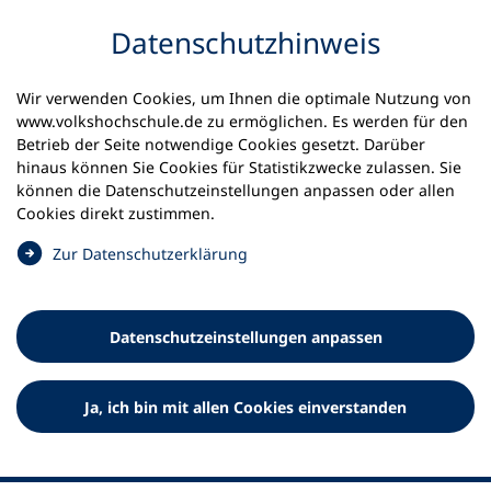
Inhalt anspringen
Datenschutz­hinweis
Startseite
Volkshochschulen und Kurse
Wir verwenden Cookies, um Ihnen die optimale Nutzung von
Meine vhs finden | vhs vor Ort
www.volkshochschule.de zu ermöglichen. Es werden für den
vhs in Baden-Württemberg
Betrieb der Seite notwendige Cookies gesetzt. Darüber
vhs Göppingen und Schurwald
hinaus können Sie Cookies für Statistikzwecke zulassen. Sie
können die Datenschutz­einstellungen anpassen oder allen
Volkshochschule Göppingen
Cookies direkt zustimmen.
und Schurwald
(
Zur Datenschutz­erklärung
Ö
f
f
Datenschutz­einstellungen anpassen
n
e
t
Ja, ich bin mit allen Cookies einverstanden
i
n
e
i