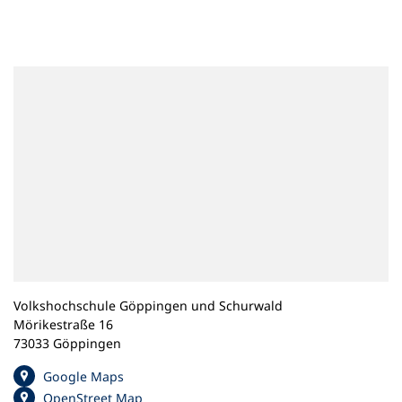
n
e
m
n
e
u
e
n
T
a
b
)
Volkshochschule Göppingen und Schurwald
Mörikestraße 16
73033 Göppingen
(
Google Maps
Ö
(
OpenStreet Map