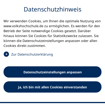
Inhalt anspringen
Datenschutz­hinweis
Startseite
Volkshochschulen und Kurse
Wir verwenden Cookies, um Ihnen die optimale Nutzung von
Meine vhs finden | vhs vor Ort
vhs in Sachsen
www.volkshochschule.de zu ermöglichen. Es werden für den
vhs Görlitz
Betrieb der Seite notwendige Cookies gesetzt. Darüber
hinaus können Sie Cookies für Statistikzwecke zulassen. Sie
können die Datenschutz­einstellungen anpassen oder allen
Volkshochschule Görlitz e.V.
Cookies direkt zustimmen.
(
Zur Datenschutz­erklärung
Ö
f
f
Datenschutz­einstellungen anpassen
n
e
t
Ja, ich bin mit allen Cookies einverstanden
i
n
e
i