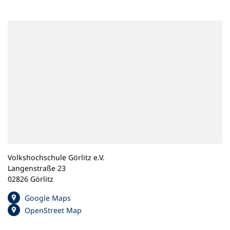
n
e
m
n
e
u
e
n
T
a
b
)
Volkshochschule Görlitz e.V.
Langenstraße 23
02826 Görlitz
(
Google Maps
Ö
(
OpenStreet Map
f
Ö