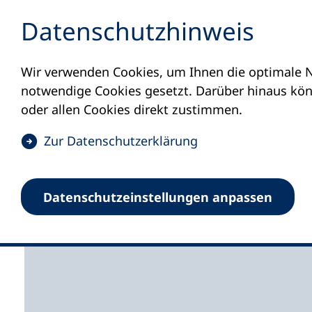
Inhalt anspringen
Datenschutz­hinweis
Wir verwenden Cookies, um Ihnen die optimale N
Startseite
Volkshochschulen und Kurse
M
notwendige Cookies gesetzt. Darüber hinaus könn
oder allen Cookies direkt zustimmen.
(
Zur Datenschutz­erklärung
Ö
f
Volkshochschule Gröbe
Datenschutz­einstellungen anpassen
f
n
e
t
i
n
e