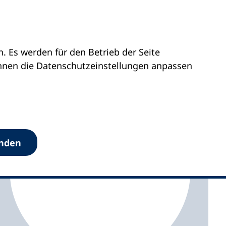
 Es werden für den Betrieb der Seite
vhs Gröbenzell
önnen die Datenschutz­einstellungen anpassen
anden