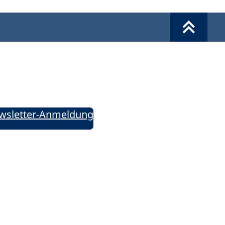
Werkzeuge
Sie informiert!
ung aktuell – Der bildungspolitische Newsletter
wsletter-Anmeldung
ie uns auf Social Media: