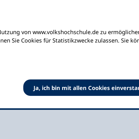
utzung von www.volkshochschule.de zu ermöglichen.
eine vhs finden | vhs vor Ort
vhs in Bayern
en Sie Cookies für Statistikzwecke zulassen. Sie k
nzell e.V.
Ja, ich bin mit allen Cookies einverst