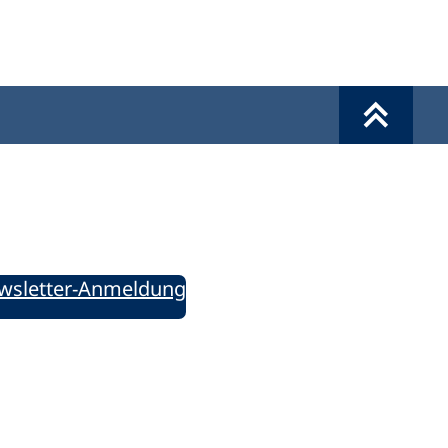
Werkzeuge
Sie informiert!
ung aktuell – Der bildungspolitische Newsletter
wsletter-Anmeldung
ie uns auf Social Media: