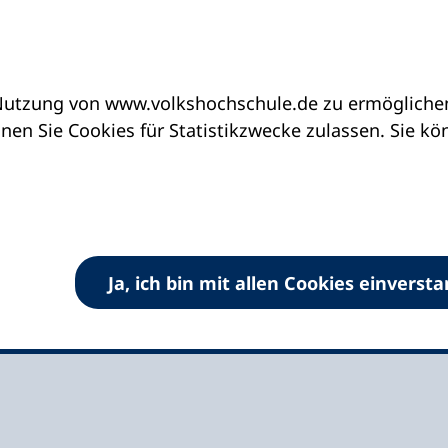
utzung von www.volkshochschule.de zu ermöglichen.
eine vhs finden | vhs vor Ort
vhs in Schleswig-H
en Sie Cookies für Statistikzwecke zulassen. Sie k
lstenbek gGmbH
Ja, ich bin mit allen Cookies einverst