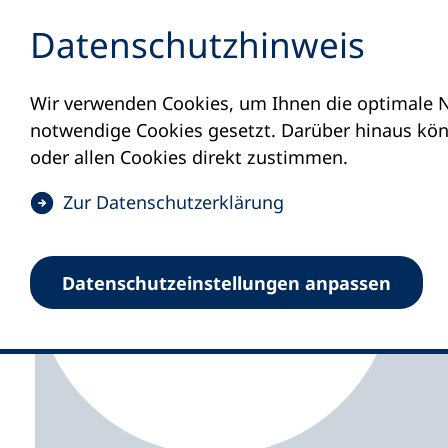
Inhalt anspringen
Datenschutz­hinweis
Wir verwenden Cookies, um Ihnen die optimale N
Startseite
Volkshochschulen und Kurse
M
notwendige Cookies gesetzt. Darüber hinaus könn
oder allen Cookies direkt zustimmen.
(
Zur Datenschutz­erklärung
Ö
f
Volkshochschule Ha
Datenschutz­einstellungen anpassen
f
n
e
t
i
n
e