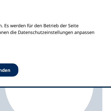
 Es werden für den Betrieb der Seite
olstein
vhs Halstenbek
önnen die Datenschutz­einstellungen anpassen
anden