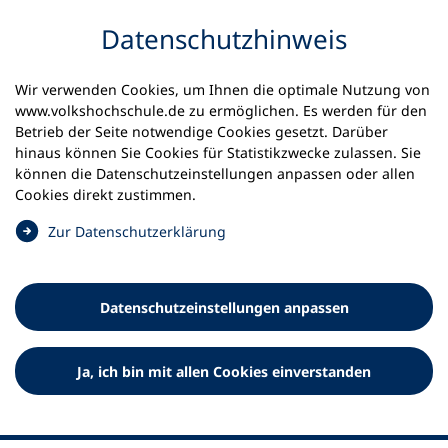
Inhalt anspringen
Datenschutz­hinweis
Startseite
Volkshochschulen und Kurse
Wir verwenden Cookies, um Ihnen die optimale Nutzung von
Meine vhs finden | vhs vor Ort
www.volkshochschule.de zu ermöglichen. Es werden für den
vhs in Niedersachsen
vhs Heidekreis
Betrieb der Seite notwendige Cookies gesetzt. Darüber
hinaus können Sie Cookies für Statistikzwecke zulassen. Sie
Volkshochschule Heidekreis
können die Datenschutz­einstellungen anpassen oder allen
Cookies direkt zustimmen.
gGmbH
(
Zur Datenschutz­erklärung
Ö
f
f
Datenschutz­einstellungen anpassen
n
e
t
Ja, ich bin mit allen Cookies einverstanden
i
n
e
i