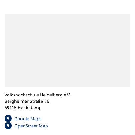
n
e
m
n
e
u
e
n
T
a
b
)
Volkshochschule Heidelberg e.V.
Bergheimer Straße 76
69115 Heidelberg
(
Google Maps
Ö
(
OpenStreet Map
f
Ö