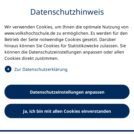
Inhalt anspringen
Datenschutz­hinweis
Startseite
Volkshochschulen und Kurse
Wir verwenden Cookies, um Ihnen die optimale Nutzung von
Meine vhs finden | vhs vor Ort
www.volkshochschule.de zu ermöglichen. Es werden für den
vhs in Baden-Württemberg
vhs Heidelberg
Betrieb der Seite notwendige Cookies gesetzt. Darüber
hinaus können Sie Cookies für Statistikzwecke zulassen. Sie
Volkshochschule Heidelberg
können die Datenschutz­einstellungen anpassen oder allen
Cookies direkt zustimmen.
e.V.
(
Zur Datenschutz­erklärung
Ö
f
f
Datenschutz­einstellungen anpassen
n
e
t
Ja, ich bin mit allen Cookies einverstanden
i
n
e
i