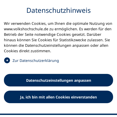
Inhalt anspringen
Datenschutz­hinweis
Startseite
Volkshochschulen und Kurse
Wir verwenden Cookies, um Ihnen die optimale Nutzung von
Meine vhs finden | vhs vor Ort
www.volkshochschule.de zu ermöglichen. Es werden für den
vhs in Baden-Württemberg
vhs Heidenheim
Betrieb der Seite notwendige Cookies gesetzt. Darüber
hinaus können Sie Cookies für Statistikzwecke zulassen. Sie
können die Datenschutz­einstellungen anpassen oder allen
Volkshochschule Heidenheim
Cookies direkt zustimmen.
(
Zur Datenschutz­erklärung
Ö
f
f
Datenschutz­einstellungen anpassen
n
e
t
Ja, ich bin mit allen Cookies einverstanden
i
n
e
i