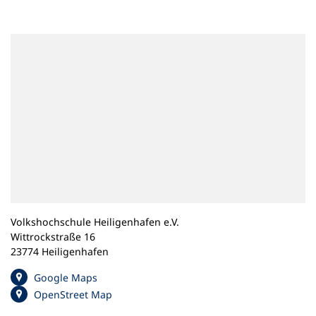
n
e
m
n
e
u
e
n
T
a
b
)
Volkshochschule Heiligenhafen e.V.
Wittrockstraße 16
23774 Heiligenhafen
(
Google Maps
Ö
(
OpenStreet Map
f
Ö