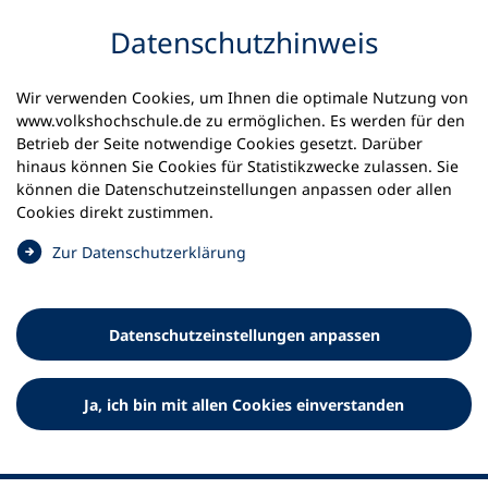
Inhalt anspringen
Datenschutz­hinweis
Startseite
Volkshochschulen und Kurse
Wir verwenden Cookies, um Ihnen die optimale Nutzung von
Meine vhs finden | vhs vor Ort
www.volkshochschule.de zu ermöglichen. Es werden für den
vhs in Schleswig-Holstein
vhs Heiligenhafen
Betrieb der Seite notwendige Cookies gesetzt. Darüber
hinaus können Sie Cookies für Statistikzwecke zulassen. Sie
Volkshochschule
können die Datenschutz­einstellungen anpassen oder allen
Cookies direkt zustimmen.
Heiligenhafen e.V.
(
Zur Datenschutz­erklärung
Ö
f
f
Datenschutz­einstellungen anpassen
n
e
t
Ja, ich bin mit allen Cookies einverstanden
i
n
e
i