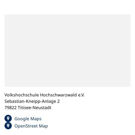
n
e
m
n
e
u
e
n
T
a
b
)
Volkshochschule Hochschwarzwald e.V.
Sebastian-Kneipp-Anlage 2
79822 Titisee-Neustadt
(
Google Maps
Ö
(
OpenStreet Map
f
Ö