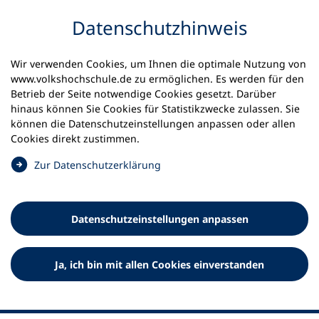
Inhalt anspringen
Datenschutz­hinweis
Startseite
Volkshochschulen und Kurse
Wir verwenden Cookies, um Ihnen die optimale Nutzung von
Meine vhs finden | vhs vor Ort
www.volkshochschule.de zu ermöglichen. Es werden für den
vhs in Baden-Württemberg
vhs Hochschwarzwald
Betrieb der Seite notwendige Cookies gesetzt. Darüber
hinaus können Sie Cookies für Statistikzwecke zulassen. Sie
Volkshochschule
können die Datenschutz­einstellungen anpassen oder allen
Cookies direkt zustimmen.
Hochschwarzwald e.V.
(
Zur Datenschutz­erklärung
Ö
f
f
Datenschutz­einstellungen anpassen
n
e
t
Ja, ich bin mit allen Cookies einverstanden
i
n
e
i