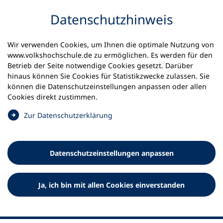
Inhalt anspringen
Datenschutz­hinweis
Startseite
Volkshochschulen und Kurse
Wir verwenden Cookies, um Ihnen die optimale Nutzung von
Meine vhs finden | vhs vor Ort
vhs in Bayern
www.volkshochschule.de zu ermöglichen. Es werden für den
vhs Hofer Land
Betrieb der Seite notwendige Cookies gesetzt. Darüber
hinaus können Sie Cookies für Statistikzwecke zulassen. Sie
Volkshochschule Hofer Land
können die Datenschutz­einstellungen anpassen oder allen
Cookies direkt zustimmen.
e.V.
(
Zur Datenschutz­erklärung
Ö
f
f
Datenschutz­einstellungen anpassen
n
e
t
Ja, ich bin mit allen Cookies einverstanden
i
n
e
i