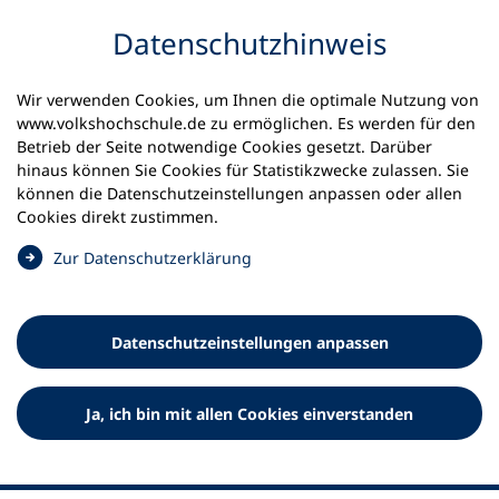
Inhalt anspringen
Datenschutz­hinweis
Startseite
Volkshochschulen und Kurse
Wir verwenden Cookies, um Ihnen die optimale Nutzung von
Meine vhs finden | vhs vor Ort
www.volkshochschule.de zu ermöglichen. Es werden für den
vhs in Schleswig-Holstein
vhs Hohenwestedt
Betrieb der Seite notwendige Cookies gesetzt. Darüber
hinaus können Sie Cookies für Statistikzwecke zulassen. Sie
Volkshochschule
können die Datenschutz­einstellungen anpassen oder allen
Cookies direkt zustimmen.
Hohenwestedt
(
Zur Datenschutz­erklärung
Ö
f
f
Datenschutz­einstellungen anpassen
n
e
t
Ja, ich bin mit allen Cookies einverstanden
i
n
e
i