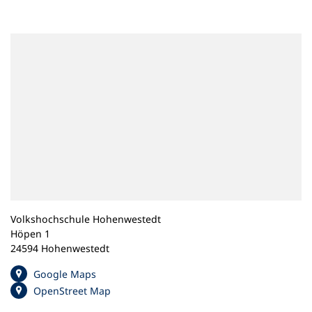
n
e
m
n
e
u
e
n
T
a
b
)
Volkshochschule Hohenwestedt
Höpen 1
24594 Hohenwestedt
(
Google Maps
Ö
(
OpenStreet Map
f
Ö